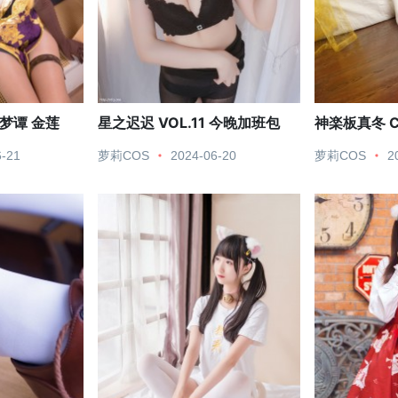
梦谭 金莲
星之迟迟 VOL.11 今晚加班包
神楽板真冬 C
列套图
6-21
萝莉COS
2024-06-20
萝莉COS
2