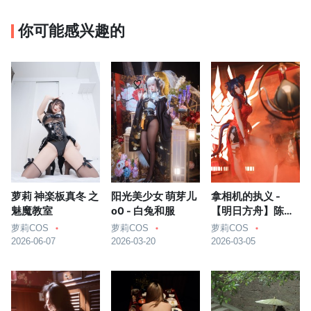
你可能感兴趣的
萝莉 神楽板真冬 之
阳光美少女 萌芽儿
拿相机的执义 -
魅魔教室
o0 - 白兔和服
【明日方舟】陈岁
红霞
萝莉COS
萝莉COS
萝莉COS
2026-06-07
2026-03-20
2026-03-05