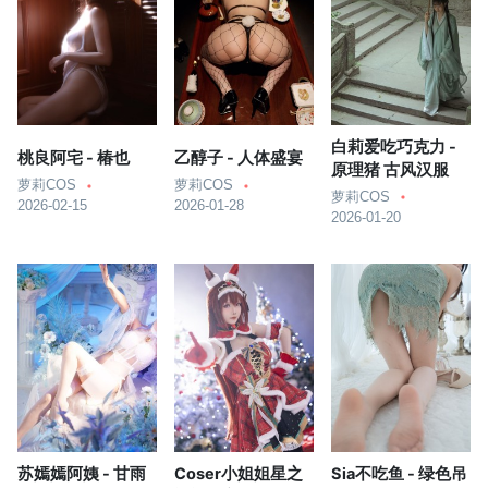
白莉爱吃巧克力 -
桃良阿宅 - 椿也
乙醇子 - 人体盛宴
原理猪 古风汉服
萝莉COS
萝莉COS
萝莉COS
2026-02-15
2026-01-28
2026-01-20
苏嫣嫣阿姨 - 甘雨
Coser小姐姐星之
Sia不吃鱼 - 绿色吊