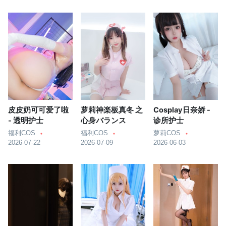
皮皮奶可可爱了啦
萝莉神楽板真冬 之
Cosplay日奈娇 -
- 透明护士
心身バランス
诊所护士
福利COS
福利COS
萝莉COS
2026-07-22
2026-07-09
2026-06-03