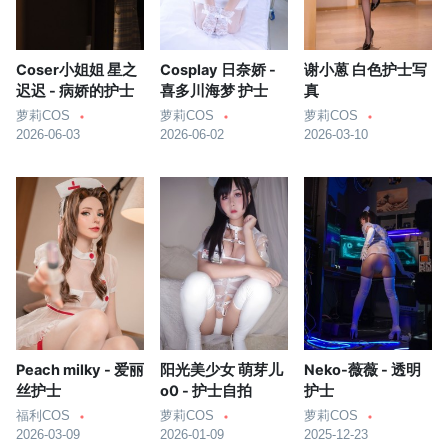
Coser小姐姐 星之
Cosplay 日奈娇 -
谢小蒽 白色护士写
迟迟 - 病娇的护士
喜多川海梦 护士
真
萝莉COS
萝莉COS
萝莉COS
2026-06-03
2026-06-02
2026-03-10
Peach milky - 爱丽
阳光美少女 萌芽儿
Neko-薇薇 - 透明
丝护士
o0 - 护士自拍
护士
福利COS
萝莉COS
萝莉COS
2026-03-09
2026-01-09
2025-12-23