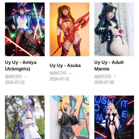
Uy Uy - Amiya
Uy Uy - Adult
Uy Uy - Asuka
(Arknights)
Marnie
福利COS
福利COS
福利COS
2026-07-31
2026-07-31
2026-07-30