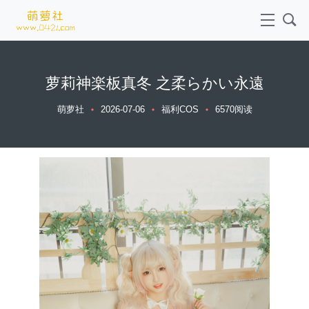
萝莉神楽板真冬 之柔らかい永遠
萌萝社
2026-07-06
福利COS
6570阅读