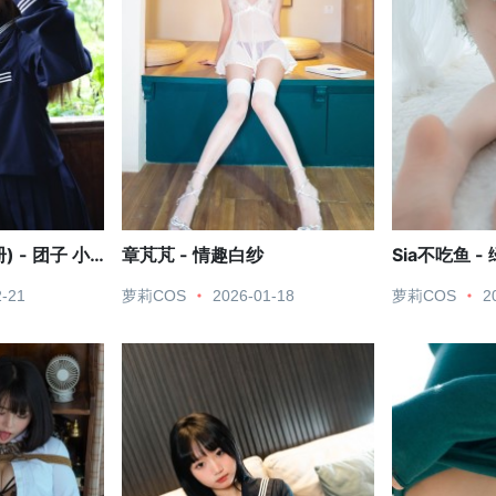
 - 团子 小
章芃芃 - 情趣白纱
Sia不吃鱼 -
2-21
萝莉COS
2026-01-18
萝莉COS
2