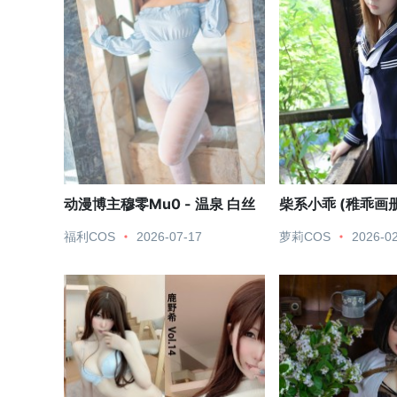
动漫博主穆零Mu0 - 温泉 白丝
柴系小乖 (稚乖画册)
木屋
福利COS
2026-07-17
萝莉COS
2026-0