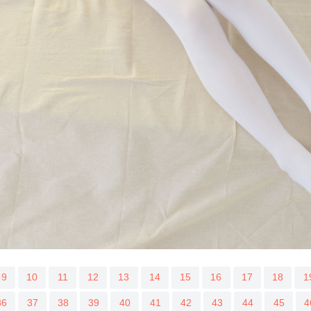
9
10
11
12
13
14
15
16
17
18
1
36
37
38
39
40
41
42
43
44
45
4