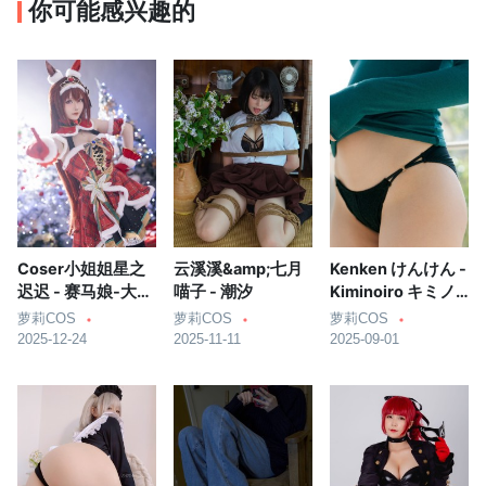
你可能感兴趣的
Coser小姐姐星之
云溪溪&amp;七月
Kenken けんけん -
迟迟 - 赛马娘-大和
喵子 - 潮汐
Kiminoiro キミノ
赤骥 圣诞衣装
イロ
萝莉COS
萝莉COS
萝莉COS
2025-12-24
2025-11-11
2025-09-01