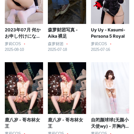
2023年07月 何か
森萝财团写真 -
Uy Uy - Kasumi-
お申し付けになさ
Aika 裸足
Persona 5 Royal
いますか
萝莉COS
森萝财团
萝莉COS
2025-08-10
2025-07-18
2025-07-16
鹿八岁 - 哥布林女
鹿八岁 - 哥布林女
自闭颜球球(无颜小
王
王
天使wy) - 开胸内
衣私房
萝莉COS
萝莉COS
萝莉COS