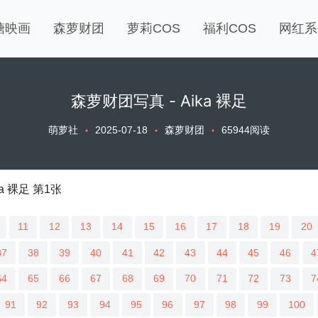
糖映画
森萝财团
萝莉COS
福利COS
网红系
森萝财团写真 - Aika 裸足
萌萝社
2025-07-18
森萝财团
65944阅读
11
12
13
14
15
16
17
18
19
20
37
38
39
40
41
42
43
44
45
46
4
64
65
66
67
68
69
70
71
72
73
7
91
92
93
94
95
96
97
98
99
100