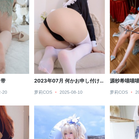
吊带
2023年07月 何かお申し付けに
源纱希喵喵喵
なさいますか
2-20
萝莉COS
2025-08-10
萝莉COS
2