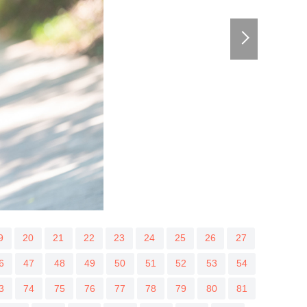
9
20
21
22
23
24
25
26
27
6
47
48
49
50
51
52
53
54
3
74
75
76
77
78
79
80
81