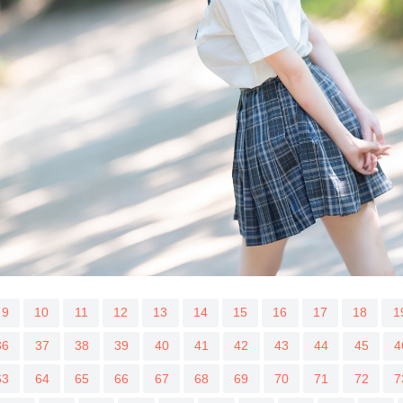
9
10
11
12
13
14
15
16
17
18
1
36
37
38
39
40
41
42
43
44
45
4
63
64
65
66
67
68
69
70
71
72
7