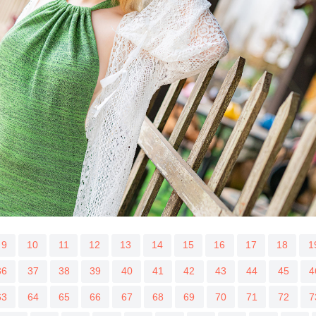
9
10
11
12
13
14
15
16
17
18
1
36
37
38
39
40
41
42
43
44
45
4
63
64
65
66
67
68
69
70
71
72
7