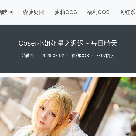
糖映画
森萝财团
萝莉COS
福利COS
网红系
Coser小姐姐星之迟迟 - 每日晴天
萌萝社
2026-06-02
福利COS
7407阅读