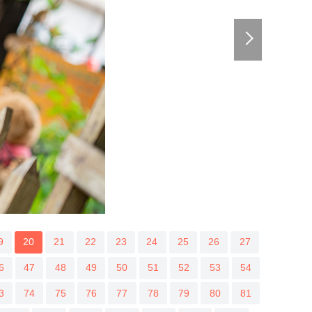
9
20
21
22
23
24
25
26
27
6
47
48
49
50
51
52
53
54
3
74
75
76
77
78
79
80
81