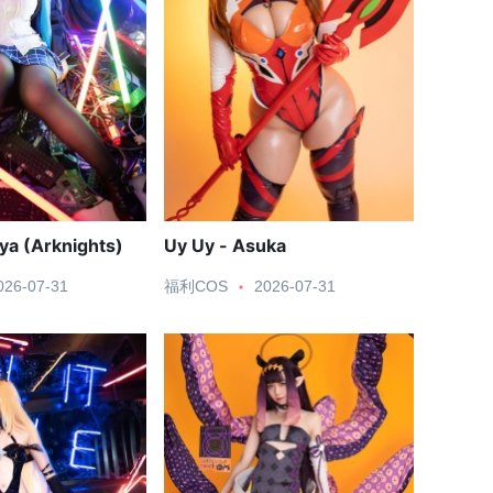
ya (Arknights)
Uy Uy - Asuka
026-07-31
福利COS
2026-07-31