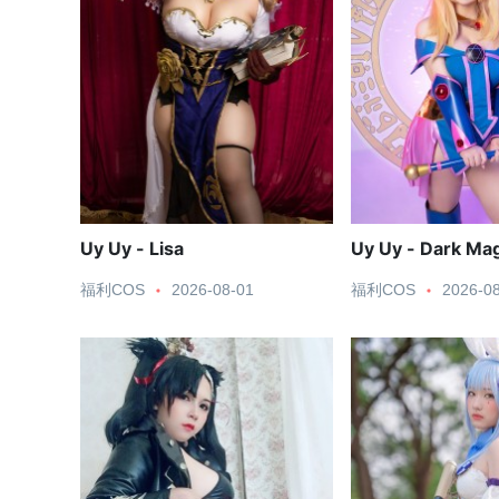
Uy Uy - Lisa
Uy Uy - Dark Magi
福利COS
2026-08-01
福利COS
2026-0