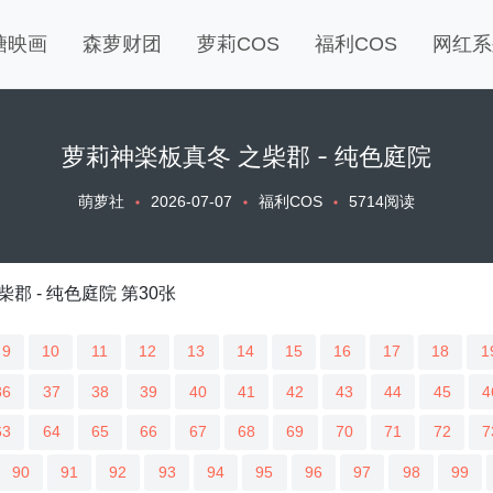
糖映画
森萝财团
萝莉COS
福利COS
网红系
萝莉神楽板真冬 之柴郡 - 纯色庭院
萌萝社
2026-07-07
福利COS
5714阅读
9
10
11
12
13
14
15
16
17
18
1
36
37
38
39
40
41
42
43
44
45
4
63
64
65
66
67
68
69
70
71
72
7
90
91
92
93
94
95
96
97
98
99