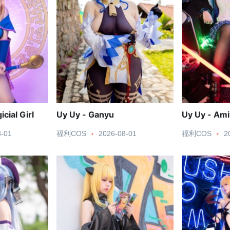
cial Girl
Uy Uy - Ganyu
Uy Uy - Ami
8-01
福利COS
2026-08-01
福利COS
2