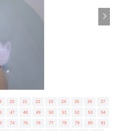
9
20
21
22
23
24
25
26
27
6
47
48
49
50
51
52
53
54
3
74
75
76
77
78
79
80
81