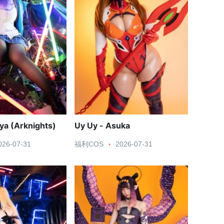
ya (Arknights)
Uy Uy - Asuka
026-07-31
福利COS
2026-07-31