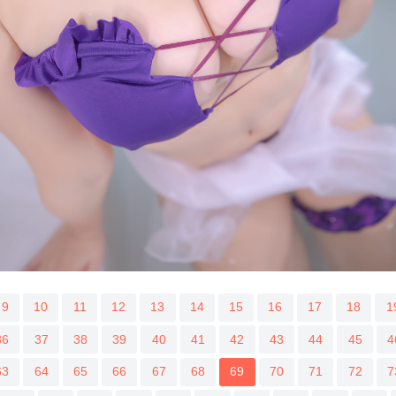
9
10
11
12
13
14
15
16
17
18
1
36
37
38
39
40
41
42
43
44
45
4
63
64
65
66
67
68
69
70
71
72
7