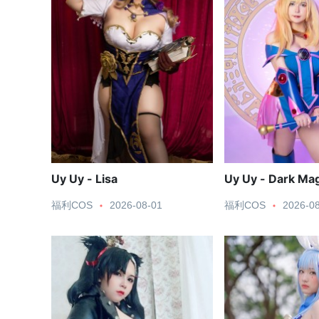
Uy Uy - Lisa
Uy Uy - Dark Magi
福利COS
2026-08-01
福利COS
2026-0