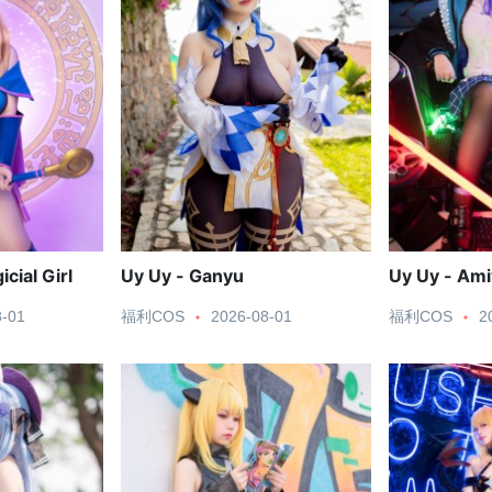
cial Girl
Uy Uy - Ganyu
Uy Uy - Ami
8-01
福利COS
2026-08-01
福利COS
2