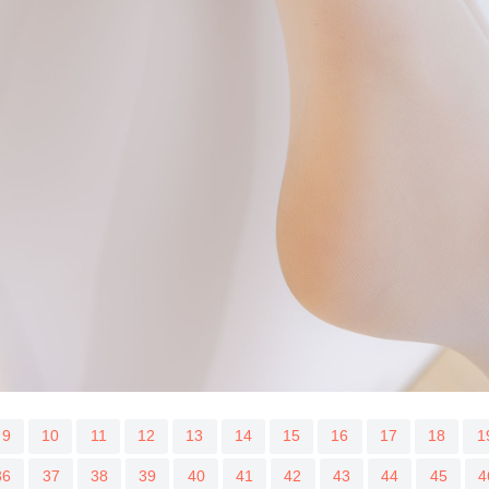
9
10
11
12
13
14
15
16
17
18
1
36
37
38
39
40
41
42
43
44
45
4