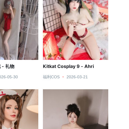
- 礼物
Kitkat Cosplay 9 - Ahri
026-05-30
福利COS
2026-03-21