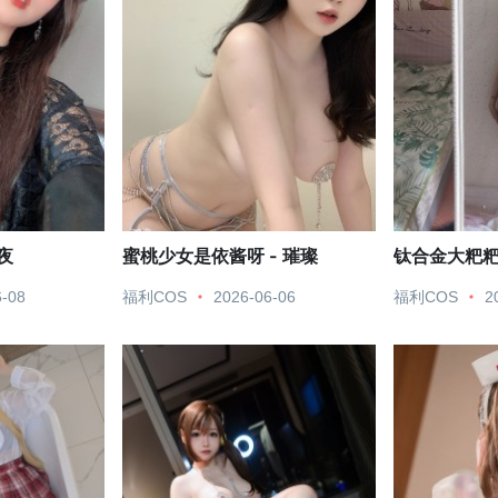
 夜
蜜桃少女是依酱呀 - 璀璨
钛合金大粑粑 
6-08
福利COS
2026-06-06
福利COS
2