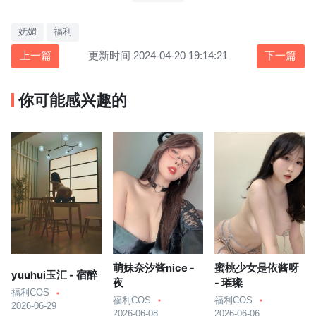
妩媚
福利
上一篇
更新时间 2024-04-20 19:14:21
下一篇
你可能感兴趣的
萌妹奈汐酱nice -
蜜桃少女是依酱呀
yuuhui玉汇 - 宿醉
夜
- 璀璨
福利COS
福利COS
福利COS
2026-06-29
2026-06-08
2026-06-06