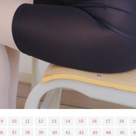
9
10
11
12
13
14
15
16
17
18
1
36
37
38
39
40
41
42
43
44
45
4