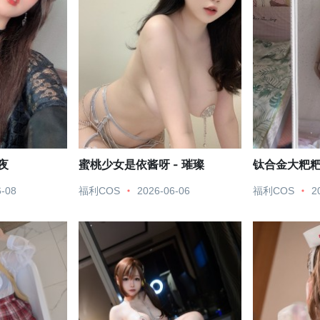
 夜
蜜桃少女是依酱呀 - 璀璨
钛合金大粑粑 
6-08
福利COS
2026-06-06
福利COS
2