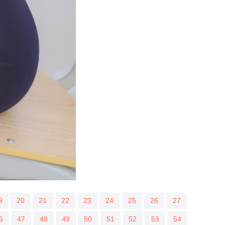
9
20
21
22
23
24
25
26
27
6
47
48
49
50
51
52
53
54