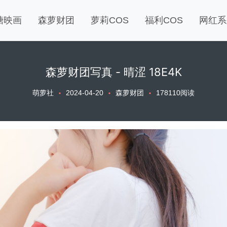
糖映画
森萝财团
萝莉COS
福利COS
网红系
森萝财团写真 - 晴涩 18E4K
萌萝社
2024-04-20
森萝财团
178110阅读