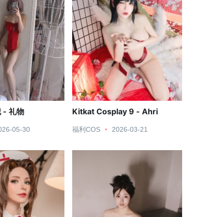
- 礼物
Kitkat Cosplay 9 - Ahri
026-05-30
福利COS
2026-03-21