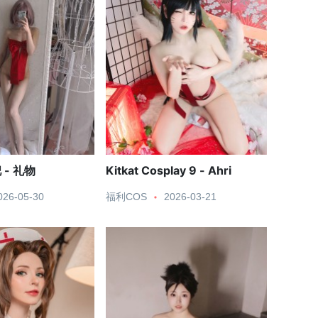
- 礼物
Kitkat Cosplay 9 - Ahri
026-05-30
福利COS
2026-03-21