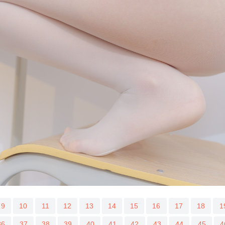
9
10
11
12
13
14
15
16
17
18
1
36
37
38
39
40
41
42
43
44
45
4