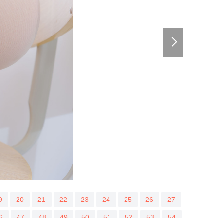
9
20
21
22
23
24
25
26
27
6
47
48
49
50
51
52
53
54