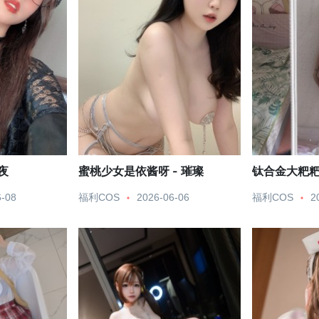
 夜
蜜桃少女是依酱呀 - 璀璨
钛合金大粑粑 
6-08
福利COS
2026-06-06
福利COS
2